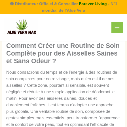
Aller
🟢 Distributeur Officiel & Conseiller
Forever Living
- N°1
au
mondial de l’Aloe Vera
contenu
Comment Créer une Routine de Soin
Complète pour des Aisselles Saines
et Sans Odeur ?
Nous consacrons du temps et de l’énergie à des routines de
soin complexes pour notre visage, mais qu’en est-il de nos
aisselles ? Cette zone, pourtant si sensible, est souvent
négligée et réduite à une simple application de déodorant le
matin. Pour avoir des aisselles saines, douces et
durablement fraîches, il est temps d’adopter une approche
plus globale. Une véritable routine de soin, composée de
gestes simples mais essentiels, peut transformer l’apparence
et le confort de votre peau, tout en optimisant l’efficacité de