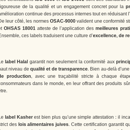
rigoureuse de la qualité et un engagement concret pour la
p
amélioration continue des processus internes tout en réduisant 
De leur côté, les normes
OSAC-9000
valident une conformité s
et
OHSAS 18001
atteste de l’application des
meilleures prat
Ensemble, ces labels traduisent une culture d’
excellence, de r
Le
label Halal
garantit non seulement la conformité aux
princi
haut niveau de
qualité et de transparence
. Bien au-delà d’une 
de production
, avec une traçabilité stricte à chaque éta
consommateurs dans le monde, en leur offrant des produits sûrs
être.
Le
label Kasher
est bien plus qu’une simple attestation : il in
strict des
lois alimentaires juives
. Cette certification garantit