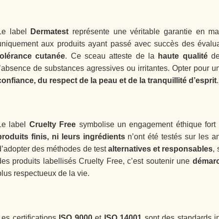
Le label
Dermatest
représente une véritable garantie en m
uniquement aux produits ayant passé avec succès des évaluat
tolérance cutanée
. Ce sceau atteste de la
haute qualité
des
l’absence de substances agressives ou irritantes. Opter pour un p
confiance, du respect de la peau et de la tranquillité d’esprit
.
Le label
Cruelty Free
symbolise un engagement éthique fort
produits finis, ni leurs ingrédients
n’ont été testés sur les an
d’adopter des méthodes de test
alternatives et responsables
,
des produits labellisés Cruelty Free, c’est soutenir une
démarc
plus respectueux de la vie.
Les certifications
ISO 9000
et
ISO 14001
sont des standards i