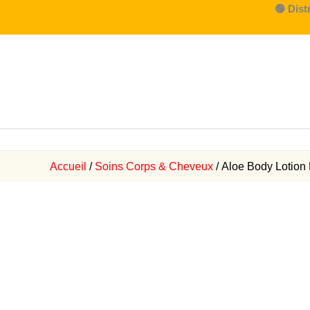
Aller
🟢 Dist
au
contenu
Accueil
/
Soins Corps & Cheveux
/ Aloe Body Lotion