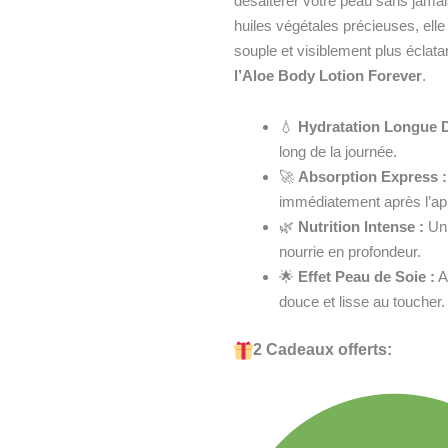
désaltérer votre peau sans jamais
huiles végétales précieuses, elle
souple et visiblement plus éclat
l’Aloe Body Lotion Forever
.
💧
Hydratation Longue D
long de la journée.
🚀
Absorption Express :
immédiatement après l’app
🌿
Nutrition Intense :
Un 
nourrie en profondeur.
🌟
Effet Peau de Soie :
Am
douce et lisse au toucher.
2 Cadeaux offerts: