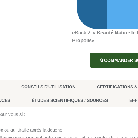
eBook 2
: «
Beauté Naturelle 
Propolis
«
🔒 COMMANDER S
CONSEILS D'UTILISATION
CERTIFICATIONS 
UCES
ÉTUDES SCIENTIFIQUES / SOURCES
EFF
pour vous si :
ée
ou qui tiraille après la douche.
fficace mais non collante
, qui ne vous fait pas perdre de temps le m