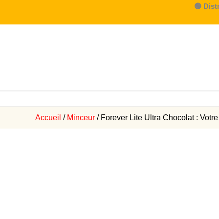
Aller
🟢 Dist
au
contenu
Accueil
/
Minceur
/ Forever Lite Ultra Chocolat : Votre 