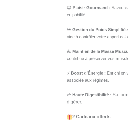
😋
Plaisir Gourmand :
Savourez
culpabilité.
🎯
Gestion du Poids Simplifiée
aide à contrôler votre apport cal
💪
Maintien de la Masse Muscul
contribue à préserver vos muscle
⚡
Boost d’Énergie :
Enrichi en v
associée aux régimes.
🌱
Haute Digestibilité :
Sa formu
digérer.
2 Cadeaux offerts: