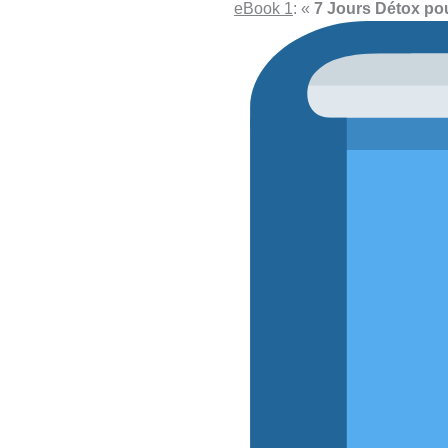
eBook 1
: «
7 Jours Détox pou