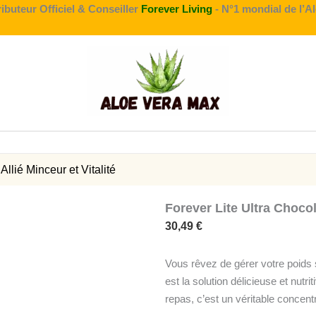
ributeur Officiel & Conseiller
Forever Living
- N°1 mondial de l’A
Allié Minceur et Vitalité
Forever Lite Ultra Chocola
30,49
€
Vous rêvez de gérer votre poids s
est la solution délicieuse et nutr
repas, c’est un véritable concentr