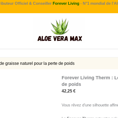
ributeur Officiel & Conseiller
Forever Living
- N°1 mondial de l’A
de graisse naturel pour la perte de poids
Forever Living Therm : Le
de poids
42,25
€
Vous rêvez d’une silhouette affi