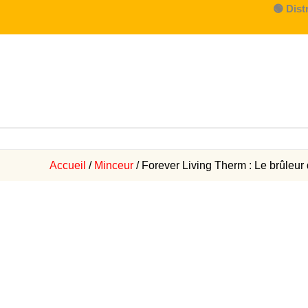
Aller
🟢 Dist
au
contenu
Accueil
/
Minceur
/ Forever Living Therm : Le brûleur 