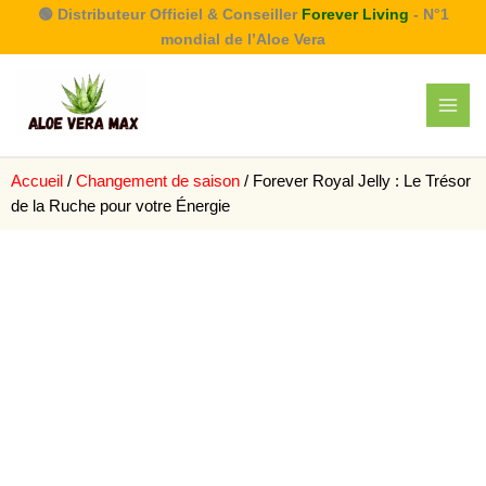
Aller
🟢 Distributeur Officiel & Conseiller
Forever Living
- N°1
au
mondial de l’Aloe Vera
contenu
Accueil
/
Changement de saison
/ Forever Royal Jelly : Le Trésor
de la Ruche pour votre Énergie