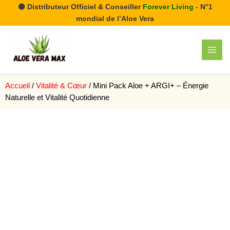
Aller
🟢 Distributeur Officiel & Conseiller
Forever Living
- N°1
au
mondial de l’Aloe Vera
contenu
MAI
MEN
Accueil
/
Vitalité & Cœur
/ Mini Pack Aloe + ARGI+ – Énergie
Naturelle et Vitalité Quotidienne