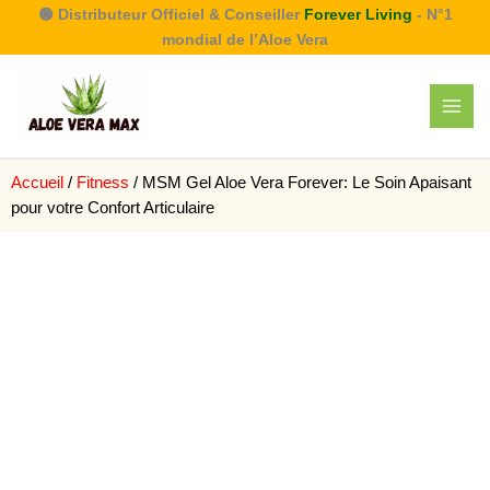
Aller
🟢 Distributeur Officiel & Conseiller
Forever Living
- N°1
au
mondial de l’Aloe Vera
contenu
Accueil
/
Fitness
/ MSM Gel Aloe Vera Forever: Le Soin Apaisant
pour votre Confort Articulaire