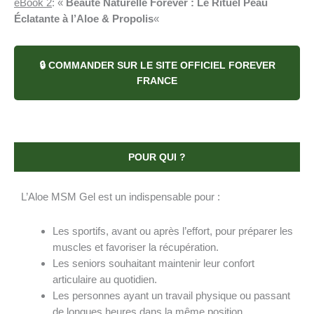
eBook 2
: «
Beauté Naturelle Forever : Le Rituel Peau
Éclatante à l’Aloe & Propolis
«
🔒 COMMANDER SUR LE SITE OFFICIEL FOREVER
FRANCE
POUR QUI ?
L’Aloe MSM Gel est un indispensable pour :
Les sportifs, avant ou après l’effort, pour préparer les
muscles et favoriser la récupération.
Les seniors souhaitant maintenir leur confort
articulaire au quotidien.
Les personnes ayant un travail physique ou passant
de longues heures dans la même position.