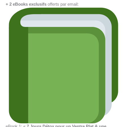
+ 2 eBooks exclusifs
offerts par email:
eBook 1
: «
7 Jours Détox pour un Ventre Plat & une