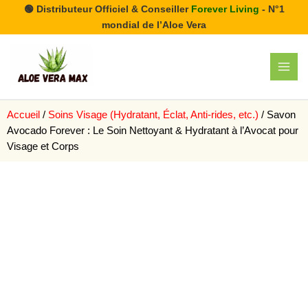
Aller
🟢 Distributeur Officiel & Conseiller
Forever Living
- N°1
au
mondial de l’Aloe Vera
contenu
MAI
MEN
Accueil
/
Soins Visage (Hydratant, Éclat, Anti-rides, etc.)
/ Savon
Avocado Forever : Le Soin Nettoyant & Hydratant à l’Avocat pour
Visage et Corps