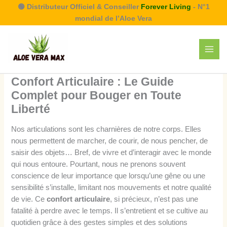
Aller
🟢 Distributeur Officiel & Conseiller
Forever Living
- N°1
au
mondial de l’Aloe Vera
contenu
Confort Articulaire : Le Guide
Complet pour Bouger en Toute
Liberté
Nos articulations sont les charnières de notre corps. Elles
nous permettent de marcher, de courir, de nous pencher, de
saisir des objets… Bref, de vivre et d’interagir avec le monde
qui nous entoure. Pourtant, nous ne prenons souvent
conscience de leur importance que lorsqu’une gêne ou une
sensibilité s’installe, limitant nos mouvements et notre qualité
de vie. Ce
confort articulaire
, si précieux, n’est pas une
fatalité à perdre avec le temps. Il s’entretient et se cultive au
quotidien grâce à des gestes simples et des solutions