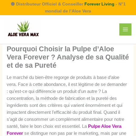
Aller
🟢 Distributeur Officiel & Conseiller
Forever Living
- N°1
au
mondial de l’Aloe Vera
contenu
Pourquoi Choisir la Pulpe d’Aloe
Vera Forever ? Analyse de sa Qualité
et de sa Pureté
Le marché du bien-être regorge de produits à base d’aloe
vera. Face à cette abondance, il est légitime de se demander
: qu’est-ce qui différencie un produit d’un autre ? La
concentration, la méthode de fabrication et la pureté des
ingrédients sont des critères qui varient énormément et qui
impactent directement l’efficacité du produit final. Quand il
s’agit de consommer un complément alimentaire pour notre
santé, faire le bon choix est essentiel. La
Pulpe Aloe Vera
Forever
se distingue non pas par le marketing, mais par une