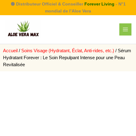
Aller
🟢 Distributeur Officiel & Conseiller
Forever Living
- N°1
au
mondial de l’Aloe Vera
contenu
Accueil
/
Soins Visage (Hydratant, Éclat, Anti-rides, etc.)
/ Sérum
Hydratant Forever : Le Soin Repulpant Intense pour une Peau
Revitalisée