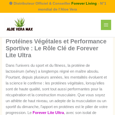
Aller
🟢 Distributeur Officiel & Conseiller
Forever Living
- N°1
au
mondial de l’Aloe Vera
contenu
Protéines Végétales et Performance
Sportive : Le Rôle Clé de Forever
Lite Ultra
Dans l’univers du sport et du fitness, la protéine de
lactosérum (whey) a longtemps régné en maître absolu.
Pourtant, depuis plusieurs années, les mentalités évoluent et
la science le confirme : les protéines végétales, lorsqu’elles
sont de haute qualité, sont tout aussi performantes pour la
récupération et la construction musculaire. Que vous soyez
un athlète de haut niveau, un adepte de la musculation ou un
sportif du dimanche, l’apport en protéines est le pilier de votre
progression. Le
Forever Lite Ultra
, avec son isolat de