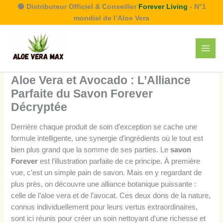
Aller
🟢 Distributeur Officiel & Conseiller
Forever Living
- N°1
au
mondial de l’Aloe Vera
contenu
Aloe Vera et Avocado : L’Alliance
Parfaite du Savon Forever
Décryptée
Derrière chaque produit de soin d’exception se cache une
formule intelligente, une synergie d’ingrédients où le tout est
bien plus grand que la somme de ses parties. Le
savon
Forever
est l’illustration parfaite de ce principe. À première
vue, c’est un simple pain de savon. Mais en y regardant de
plus près, on découvre une alliance botanique puissante :
celle de l’aloe vera et de l’avocat. Ces deux dons de la nature,
connus individuellement pour leurs vertus extraordinaires,
sont ici réunis pour créer un soin nettoyant d’une richesse et