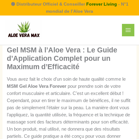
Aller
🟢 Distributeur Officiel & Conseiller
Forever Living
- N°1
au
mondial de l’Aloe Vera
contenu
Gel MSM à l’Aloe Vera : Le Guide
d’Application Complet pour un
Maximum d’Efficacité
Vous avez fait le choix d’un soin de haute qualité comme le
MSM Gel Aloe Vera Forever
pour prendre soin de votre
confort musculaire et articulaire. C’est un excellent début !
Cependant, pour en tirer le maximum de bénéfices, il ne suffit
pas de simplement l’étaler sur la peau. La manière dont vous
l’appliquez, la quantité utilisée, la fréquence et la technique de
massage sont des facteurs déterminants pour son efficacité.
Un bon produit, mal utilisé, ne donnera que des résultats
partiels. Ce guide pratique a été conçu pour vous donner